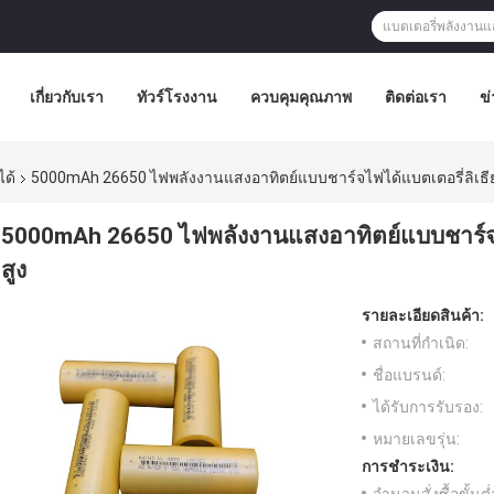
เกี่ยวกับเรา
ทัวร์โรงงาน
ควบคุมคุณภาพ
ติดต่อเรา
ข่
ได้
5000mAh 26650 ไฟพลังงานแสงอาทิตย์แบบชาร์จไฟได้แบตเตอรี่ลิเธี
5000mAh 26650 ไฟพลังงานแสงอาทิตย์แบบชาร์จไ
สูง
รายละเอียดสินค้า:
สถานที่กำเนิด:
ชื่อแบรนด์:
ได้รับการรับรอง:
หมายเลขรุ่น:
การชำระเงิน: