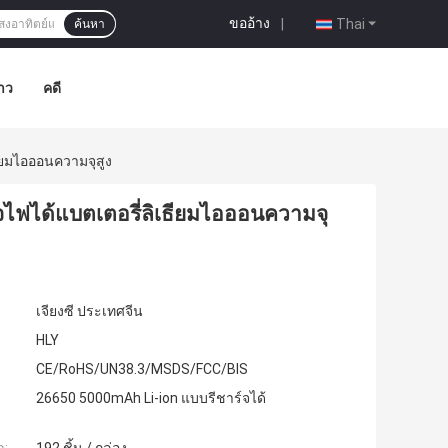
ขออ้าง
|
Thai
ค้นหา
าว
คดี
ยมไอออนความจุสูง
ฟได้แบตเตอรี่ลิเธียมไอออนความจุ
เจียงซี ประเทศจีน
HLY
CE/RoHS/UN38.3/MSDS/FCC/BIS
26650 5000mAh Li-ion แบบรีชาร์จได้