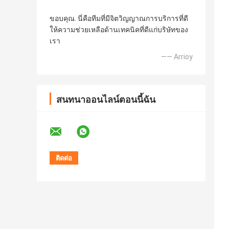
ขอบคุณ. นี่คือทีมที่มีจิตวิญญาณการบริการที่ดี
ให้ความช่วยเหลือด้านเทคนิคที่ดีแก่บริษัทของ
เรา
—— Arrioy
สนทนาออนไลน์ตอนนี้ฉัน