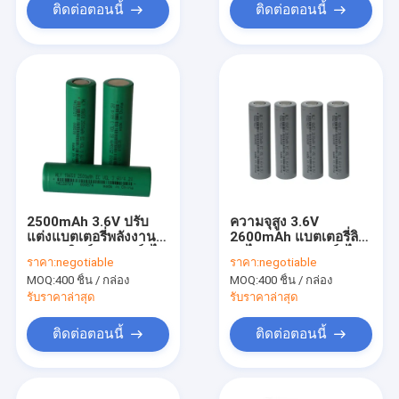
ติดต่อตอนนี้
ติดต่อตอนนี้
2500mAh 3.6V ปรับ
ความจุสูง 3.6V
แต่งแบตเตอรี่พลังงาน
2600mAh แบตเตอรี่ลิเธี
แสงอาทิตย์แบบชาร์จไฟ
ยมไอออนแบบชาร์จไฟ
ราคา:
negotiable
ราคา:
negotiable
ได้ 18650 Power Cell
ได้สำหรับเครื่องมือ
MOQ:
400 ชิ้น / กล่อง
MOQ:
400 ชิ้น / กล่อง
ไฟฟ้า
รับราคาล่าสุด
รับราคาล่าสุด
ติดต่อตอนนี้
ติดต่อตอนนี้