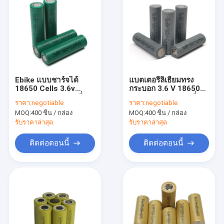
Ebike แบบชาร์จได้
แบตเตอรี่ลิเธียมทรง
18650 Cells 3.6v
กระบอก 3.6 V 18650
2500mAh แบตเตอรี่
2600mAh แบตเตอรี่
ราคา:
negotiable
ราคา:
negotiable
ทดแทนไฟพลังงานแสง
ไฟฉายแบบชาร์จไฟได้
MOQ:
400 ชิ้น / กล่อง
MOQ:
400 ชิ้น / กล่อง
อาทิตย์
รับราคาล่าสุด
รับราคาล่าสุด
ติดต่อตอนนี้
ติดต่อตอนนี้
บ้าน
สินค้า
เกี่ยวกับเรา