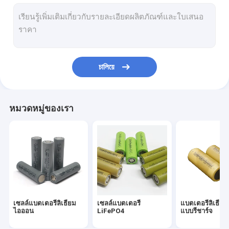
เซลล์แบตเตอรี่ทรงกระบอก
แบตเตอรี่ลิเธียมไอออน 18650
แบตเตอรี่ 2000mah 18650
চালিয়ে
2200mah 18650 แบตเตอรี่
2500mah 18650 แบตเตอรี่
หมวดหมู่ของเรา
2600mah 18650 แบตเตอรี่
26650 4000mah แบตเตอรี่
26650 แบตเตอรี่ 5000mah
แบตเตอรี่ LMFP
เซลล์แบตเตอรี่ลิเธียม
เซลล์แบตเตอรี่
แบตเตอรี่ลิเธี
ชุดพลังงานแบตเตอรี่
ไอออน
LiFePO4
แบบรีชาร์จ