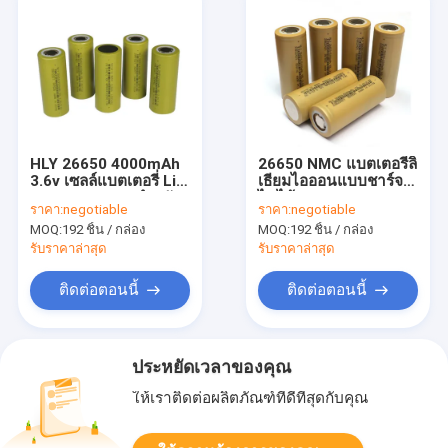
HLY 26650 4000mAh
26650 NMC แบตเตอรี่ลิ
3.6v เซลล์แบตเตอรี่ Li
เธียมไอออนแบบชาร์จ
Ion ทรงกระบอกสำหรับ
ไฟได้ 5000mAh 3.6v
ราคา:
negotiable
ราคา:
negotiable
จักรยานไฟฟ้า
ความปลอดภัยสูง
MOQ:
192 ชิ้น / กล่อง
MOQ:
192 ชิ้น / กล่อง
รับราคาล่าสุด
รับราคาล่าสุด
ติดต่อตอนนี้
ติดต่อตอนนี้
ประหยัดเวลาของคุณ
ให้เราติดต่อผลิตภัณฑ์ที่ดีที่สุดกับคุณ