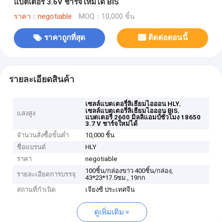
แบตเตอรี่ 3.6V ชาร์จใหม่ได้ BIS
ราคา：negotiable
MOQ：10,000 ชิ้น
ราคาถูกที่สุด
ติดต่อตอนนี้
รายละเอียดสินค้า
,
เซลล์แบตเตอรี่ลิเธียมไอออน HLY
,
เซลล์แบตเตอรี่ลิเธียมไอออน BIS
แสงสูง
แบตเตอรี่ 2600 มิลลิแอมป์ชั่วโมง 18650
3.7 V ชาร์จใหม่ได้
จำนวนสั่งซื้อขั้นต่ำ
10,000 ชิ้น
ชื่อแบรนด์
HLY
ราคา
negotiable
100ชิ้น/กล่องขาว 400ชิ้น/กล่อง,
รายละเอียดการบรรจุ
43*23*17.5ซม., 19กก
สถานที่กำเนิด
เจียงซี ประเทศจีน
ดูเพิ่มเติม